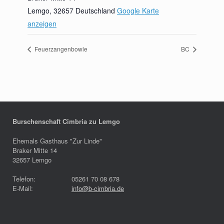
Lemgo
,
32657
Deutschland
Google Karte
anzeigen
Feuerzangenbowle
BC
Burschenschaft Cimbria zu Lemgo
Ehemals Gasthaus "Zur Linde"
Braker Mitte 14
32657 Lemgo
Telefon:
05261 70 08 678
E-Mail:
info@b-cimbria.de